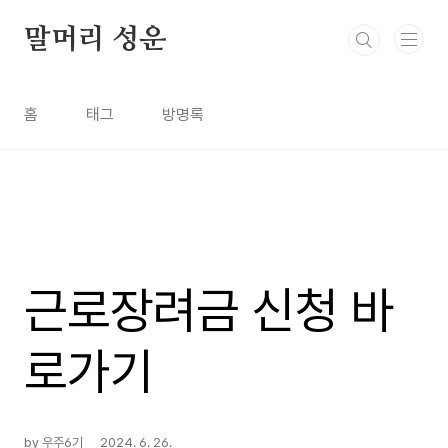
본문 바로가기
말머리 성운
홈
태그
방명록
근로장려금 신청 바
로가기
by 우주6기
2024. 6. 26.