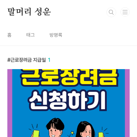
본문 바로가기
말머리 성운
홈
태그
방명록
근로장려금 지급일
1