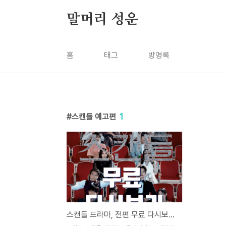
본문 바로가기
말머리 성운
홈
태그
방명록
스캔들 예고편
1
스캔들 드라마, 전편 무료 다시보기 방법